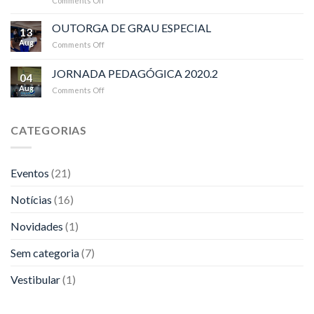
Comments Off
on
–
Visita
CEAP
do
OUTORGA DE GRAU ESPECIAL
13
Diretor
Aug
Comments Off
on
do
OUTORGA
CEAP,
DE
JORNADA PEDAGÓGICA 2020.2
Dr.
04
GRAU
José
Aug
Comments Off
on
ESPECIAL
Cláudio
JORNADA
da
PEDAGÓGICA
Silva
2020.2
CATEGORIAS
no
SEBRAE-
AP
Eventos
(21)
Notícias
(16)
Novidades
(1)
Sem categoria
(7)
Vestibular
(1)