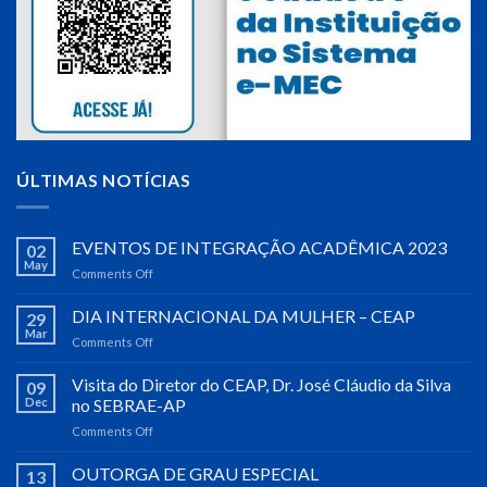
ÚLTIMAS NOTÍCIAS
EVENTOS DE INTEGRAÇÃO ACADÊMICA 2023
02
May
Comments Off
on
EVENTOS
DE
DIA INTERNACIONAL DA MULHER – CEAP
29
INTEGRAÇÃO
Mar
Comments Off
on
ACADÊMICA
DIA
2023
INTERNACIONAL
Visita do Diretor do CEAP, Dr. José Cláudio da Silva
09
DA
Dec
no SEBRAE-AP
MULHER
Comments Off
on
–
Visita
CEAP
do
OUTORGA DE GRAU ESPECIAL
13
Diretor