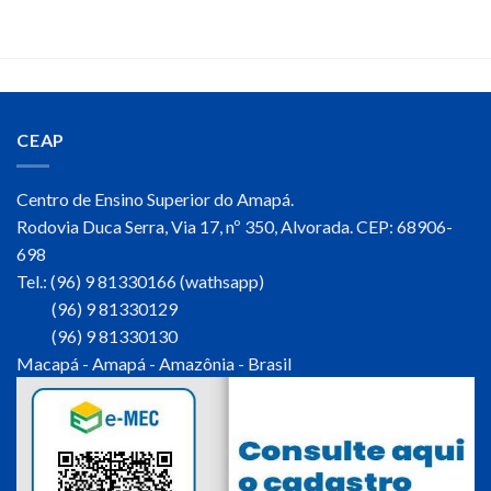
CEAP
Centro de Ensino Superior do Amapá.
Rodovia Duca Serra, Via 17, nº 350, Alvorada. CEP: 68906-
698
Tel.: (96) 9 81330166 (wathsapp)
(96) 9 81330129
(96) 9 81330130
Macapá - Amapá - Amazônia - Brasil