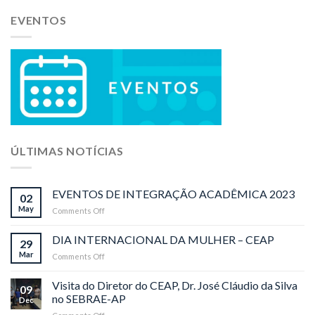
EVENTOS
ÚLTIMAS NOTÍCIAS
EVENTOS DE INTEGRAÇÃO ACADÊMICA 2023
02
May
Comments Off
on
EVENTOS
DE
DIA INTERNACIONAL DA MULHER – CEAP
29
INTEGRAÇÃO
Mar
Comments Off
on
ACADÊMICA
DIA
2023
INTERNACIONAL
Visita do Diretor do CEAP, Dr. José Cláudio da Silva
09
DA
no SEBRAE-AP
Dec
MULHER