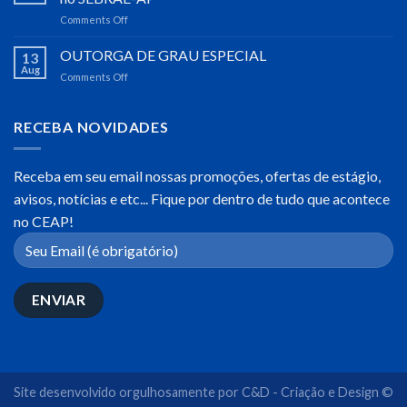
MULHER
Comments Off
on
–
Visita
CEAP
do
OUTORGA DE GRAU ESPECIAL
13
Diretor
Aug
Comments Off
on
do
OUTORGA
CEAP,
DE
Dr.
GRAU
RECEBA NOVIDADES
José
ESPECIAL
Cláudio
da
Receba em seu email nossas promoções, ofertas de estágio,
Silva
no
avisos, notícias e etc... Fique por dentro de tudo que acontece
SEBRAE-
no CEAP!
AP
Site desenvolvido orgulhosamente por
C&D - Criação e Design ©