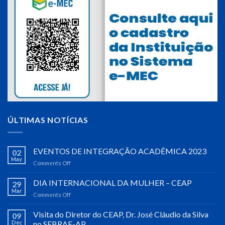
ÚLTIMAS NOTÍCIAS
EVENTOS DE INTEGRAÇÃO ACADÊMICA 2023
02
May
Comments Off
on
EVENTOS
DE
DIA INTERNACIONAL DA MULHER – CEAP
29
INTEGRAÇÃO
Mar
Comments Off
on
ACADÊMICA
DIA
2023
INTERNACIONAL
Visita do Diretor do CEAP, Dr. José Cláudio da Silva
09
DA
Dec
no SEBRAE-AP