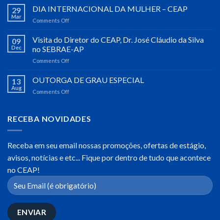
DE
DIA INTERNACIONAL DA MULHER – CEAP
29
INTEGRAÇÃO
Mar
Comments Off
on
ACADÊMICA
DIA
2023
INTERNACIONAL
Visita do Diretor do CEAP, Dr. José Cláudio da Silva
09
DA
Dec
no SEBRAE-AP
MULHER
Comments Off
on
–
Visita
CEAP
do
OUTORGA DE GRAU ESPECIAL
13
Diretor
Aug
Comments Off
on
do
OUTORGA
CEAP,
DE
Dr.
GRAU
RECEBA NOVIDADES
José
ESPECIAL
Cláudio
da
Receba em seu email nossas promoções, ofertas de estágio,
Silva
no
avisos, notícias e etc... Fique por dentro de tudo que acontece
SEBRAE-
no CEAP!
AP