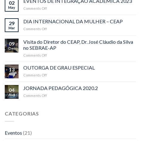
EVENTOS DE INTEGRAÇÃO ACADÊMICA 2023
02
May
Comments Off
on
EVENTOS
DE
DIA INTERNACIONAL DA MULHER – CEAP
29
INTEGRAÇÃO
Mar
Comments Off
on
ACADÊMICA
DIA
2023
INTERNACIONAL
Visita do Diretor do CEAP, Dr. José Cláudio da Silva
09
DA
no SEBRAE-AP
Dec
MULHER
Comments Off
on
–
Visita
CEAP
do
OUTORGA DE GRAU ESPECIAL
13
Diretor
Aug
Comments Off
on
do
OUTORGA
CEAP,
DE
JORNADA PEDAGÓGICA 2020.2
Dr.
04
GRAU
José
Aug
Comments Off
on
ESPECIAL
Cláudio
JORNADA
da
PEDAGÓGICA
Silva
2020.2
CATEGORIAS
no
SEBRAE-
AP
Eventos
(21)