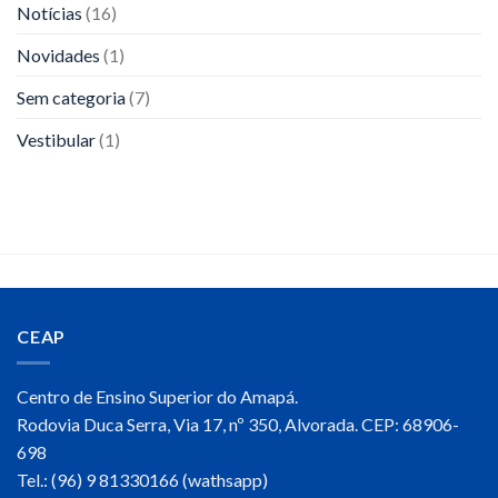
Notícias
(16)
Novidades
(1)
Sem categoria
(7)
Vestibular
(1)
CEAP
Centro de Ensino Superior do Amapá.
Rodovia Duca Serra, Via 17, nº 350, Alvorada. CEP: 68906-
698
Tel.: (96) 9 81330166 (wathsapp)