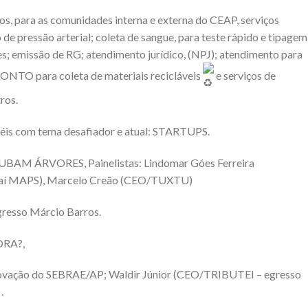
dos, para as comunidades interna e externa do CEAP, serviços
 de pressão arterial; coleta de sangue, para teste rápido e tipagem
es; emissão de RG; atendimento jurídico, (NPJ); atendimento para
NTO para coleta de materiais recicláveis
e serviços de
ros.
néis com tema desafiador e atual: STARTUPS.
BAM ÁRVORES, Painelistas: Lindomar Góes Ferreira
çaí MAPS), Marcelo Creão (CEO/TUXTU)
gresso Márcio Barros.
ORA?,
 Inovação do SEBRAE/AP; Waldir Júnior (CEO/TRIBUTEI – egresso
.