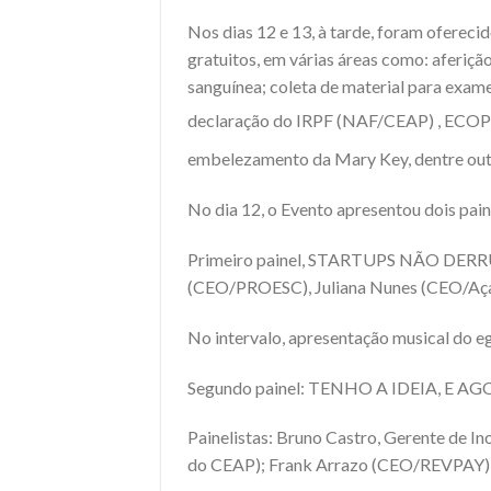
Nos dias 12 e 13, à tarde, foram ofereci
gratuitos, em várias áreas
como: aferição
sanguínea; coleta de material para exam
declaração do IRPF (NAF/CEAP) , ECOPO
embelezamento da Mary Key, dentre out
No dia 12, o Evento apresentou dois pai
Primeiro painel, STARTUPS NÃO DERRU
(CEO/PROESC), Juliana Nunes (CEO/A
No intervalo, apresentação musical do e
Segundo painel: TENHO A IDEIA, E AG
Painelistas: Bruno Castro, Gerente de
do CEAP); Frank Arrazo (CEO/REVPAY) 