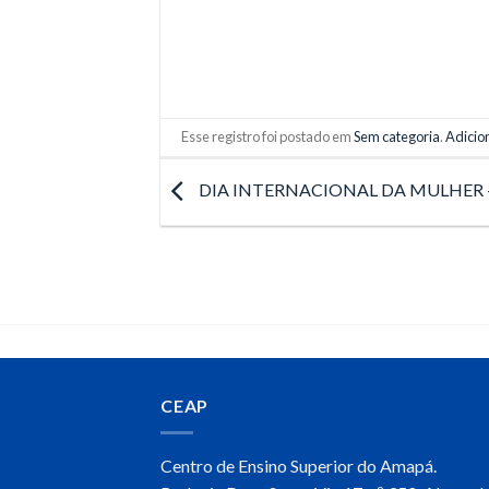
Esse registro foi postado em
Sem categoria
.
Adicion
DIA INTERNACIONAL DA MULHER 
CEAP
Centro de Ensino Superior do Amapá.