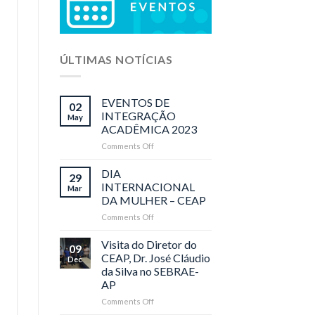
ÚLTIMAS NOTÍCIAS
EVENTOS DE
02
INTEGRAÇÃO
May
ACADÊMICA 2023
Comments Off
on
EVENTOS
DE
DIA
29
INTEGRAÇÃO
INTERNACIONAL
Mar
ACADÊMICA
DA MULHER – CEAP
2023
Comments Off
on
DIA
INTERNACIONAL
Visita do Diretor do
09
DA
CEAP, Dr. José Cláudio
Dec
MULHER
da Silva no SEBRAE-
–
AP
CEAP
Comments Off
on
Visita