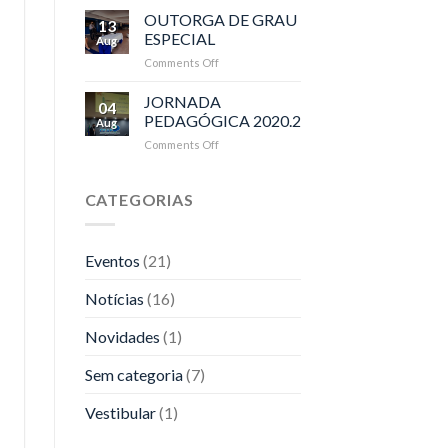
do
OUTORGA DE GRAU
13
Diretor
ESPECIAL
Aug
do
Comments Off
on
CEAP,
OUTORGA
Dr.
DE
JORNADA
José
04
GRAU
Cláudio
PEDAGÓGICA 2020.2
Aug
ESPECIAL
da
Comments Off
on
Silva
JORNADA
no
PEDAGÓGICA
SEBRAE-
2020.2
CATEGORIAS
AP
Eventos
(21)
Notícias
(16)
Novidades
(1)
Sem categoria
(7)
Vestibular
(1)