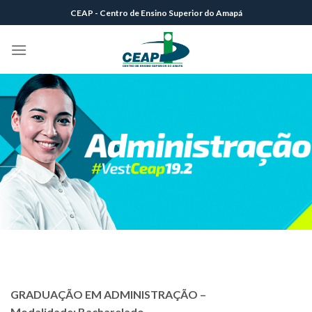
Skip
CEAP - Centro de Ensino Superior do Amapá
to
content
GRADUAÇÃO EM ADMINISTRAÇÃO –
Modalidade: Bacharelado.