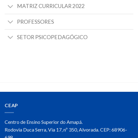
MATRIZ CURRICULAR 2022
PROFESSORES
SETOR PSICOPEDAGÓGICO
ativador office 2021
Baixar Torrent Crackedao
CEAP
Centro de Ensino Superior do Amapá.
Rodovia Duca Serra, Via 17, nº 350, Alvorada. CEP: 68906-
698