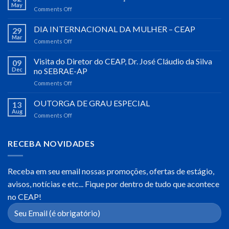
May
Comments Off
on
EVENTOS
DE
DIA INTERNACIONAL DA MULHER – CEAP
29
INTEGRAÇÃO
Mar
Comments Off
on
ACADÊMICA
DIA
2023
INTERNACIONAL
Visita do Diretor do CEAP, Dr. José Cláudio da Silva
09
DA
Dec
no SEBRAE-AP
MULHER
Comments Off
on
–
Visita
CEAP
do
OUTORGA DE GRAU ESPECIAL
13
Diretor
Aug
Comments Off
on
do
OUTORGA
CEAP,
DE
Dr.
GRAU
RECEBA NOVIDADES
José
ESPECIAL
Cláudio
da
Receba em seu email nossas promoções, ofertas de estágio,
Silva
no
avisos, notícias e etc... Fique por dentro de tudo que acontece
SEBRAE-
no CEAP!
AP