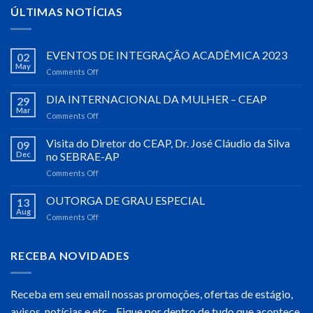
ÚLTIMAS NOTÍCIAS
EVENTOS DE INTEGRAÇÃO ACADÊMICA 2023
02
May
Comments Off
on
EVENTOS
DE
DIA INTERNACIONAL DA MULHER – CEAP
29
INTEGRAÇÃO
Mar
Comments Off
on
ACADÊMICA
DIA
2023
INTERNACIONAL
Visita do Diretor do CEAP, Dr. José Cláudio da Silva
09
DA
Dec
no SEBRAE-AP
MULHER
Comments Off
on
–
Visita
CEAP
do
OUTORGA DE GRAU ESPECIAL
13
Diretor
Aug
Comments Off
on
do
OUTORGA
CEAP,
DE
Dr.
GRAU
RECEBA NOVIDADES
José
ESPECIAL
Cláudio
da
Receba em seu email nossas promoções, ofertas de estágio,
Silva
no
avisos, notícias e etc... Fique por dentro de tudo que acontece