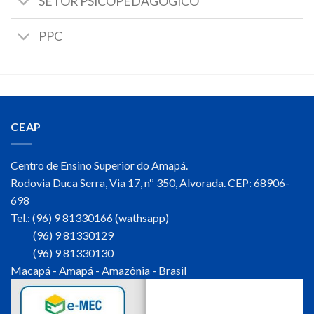
SETOR PSICOPEDAGÓGICO
PPC
CEAP
Centro de Ensino Superior do Amapá.
Rodovia Duca Serra, Via 17, nº 350, Alvorada. CEP: 68906-
698
Tel.: (96) 9 81330166 (wathsapp)
(96) 9 81330129
(96) 9 81330130
Macapá - Amapá - Amazônia - Brasil