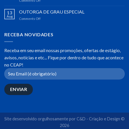
Comments Off
on
–
Visita
CEAP
do
OUTORGA DE GRAU ESPECIAL
13
Diretor
Aug
Comments Off
on
do
OUTORGA
CEAP,
DE
Dr.
GRAU
RECEBA NOVIDADES
José
ESPECIAL
Cláudio
da
Receba em seu email nossas promoções, ofertas de estágio,
Silva
no
avisos, notícias e etc... Fique por dentro de tudo que acontece
SEBRAE-
no CEAP!
AP
Site desenvolvido orgulhosamente por
C&D - Criação e Design ©
2026