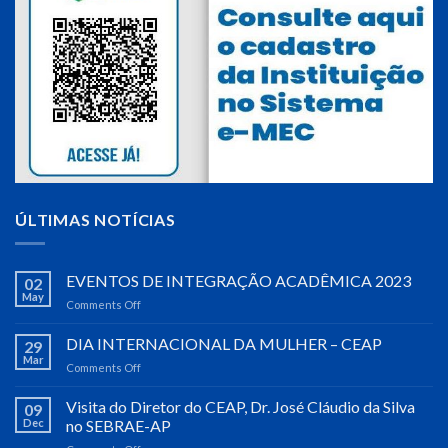
ÚLTIMAS NOTÍCIAS
EVENTOS DE INTEGRAÇÃO ACADÊMICA 2023
02
May
Comments Off
on
EVENTOS
DE
DIA INTERNACIONAL DA MULHER – CEAP
29
INTEGRAÇÃO
Mar
Comments Off
on
ACADÊMICA
DIA
2023
INTERNACIONAL
Visita do Diretor do CEAP, Dr. José Cláudio da Silva
09
DA
Dec
no SEBRAE-AP
MULHER