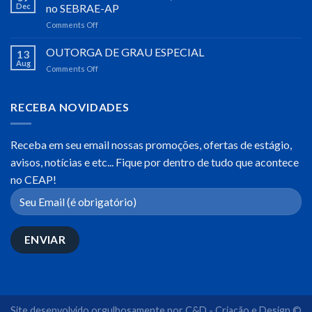
DA
Dec
no SEBRAE-AP
MULHER
Comments Off
on
–
Visita
CEAP
do
OUTORGA DE GRAU ESPECIAL
13
Diretor
Aug
Comments Off
on
do
OUTORGA
CEAP,
DE
Dr.
GRAU
RECEBA NOVIDADES
José
ESPECIAL
Cláudio
da
Receba em seu email nossas promoções, ofertas de estágio,
Silva
no
avisos, notícias e etc... Fique por dentro de tudo que acontece
SEBRAE-
no CEAP!
AP
Site desenvolvido orgulhosamente por
C&D - Criação e Design ©