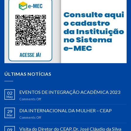
ÚLTIMAS NOTÍCIAS
EVENTOS DE INTEGRAÇÃO ACADÊMICA 2023
02
May
Comments Off
on
EVENTOS
DE
DIA INTERNACIONAL DA MULHER – CEAP
29
INTEGRAÇÃO
Mar
Comments Off
on
ACADÊMICA
DIA
2023
INTERNACIONAL
Visita do Diretor do CEAP, Dr. José Cláudio da Silva
09