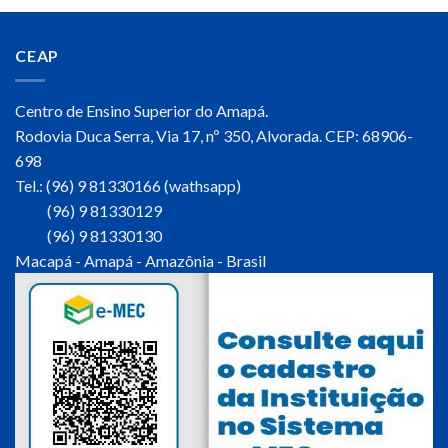
CEAP
Centro de Ensino Superior do Amapá.
Rodovia Duca Serra, Via 17, nº 350, Alvorada. CEP: 68906-
698
Tel.: (96) 9 81330166 (wathsapp)
(96) 9 81330129
(96) 9 81330130
Macapá - Amapá - Amazônia - Brasil