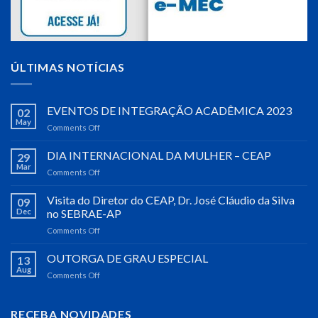
ÚLTIMAS NOTÍCIAS
EVENTOS DE INTEGRAÇÃO ACADÊMICA 2023
02
May
Comments Off
on
EVENTOS
DE
DIA INTERNACIONAL DA MULHER – CEAP
29
INTEGRAÇÃO
Mar
Comments Off
on
ACADÊMICA
DIA
2023
INTERNACIONAL
Visita do Diretor do CEAP, Dr. José Cláudio da Silva
09
DA
Dec
no SEBRAE-AP
MULHER
Comments Off
on
–
Visita
CEAP
do
OUTORGA DE GRAU ESPECIAL
13
Diretor
Aug
Comments Off
on
do
OUTORGA
CEAP,
DE
Dr.
GRAU
RECEBA NOVIDADES
José