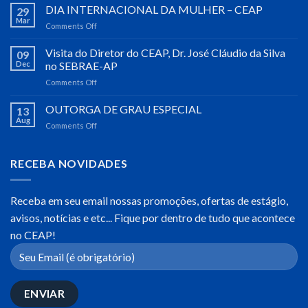
DE
DIA INTERNACIONAL DA MULHER – CEAP
29
INTEGRAÇÃO
Mar
Comments Off
on
ACADÊMICA
DIA
2023
INTERNACIONAL
Visita do Diretor do CEAP, Dr. José Cláudio da Silva
09
DA
Dec
no SEBRAE-AP
MULHER
Comments Off
on
–
Visita
CEAP
do
OUTORGA DE GRAU ESPECIAL
13
Diretor
Aug
Comments Off
on
do
OUTORGA
CEAP,
DE
Dr.
GRAU
RECEBA NOVIDADES
José
ESPECIAL
Cláudio
da
Receba em seu email nossas promoções, ofertas de estágio,
Silva
no
avisos, notícias e etc... Fique por dentro de tudo que acontece
SEBRAE-
no CEAP!
AP