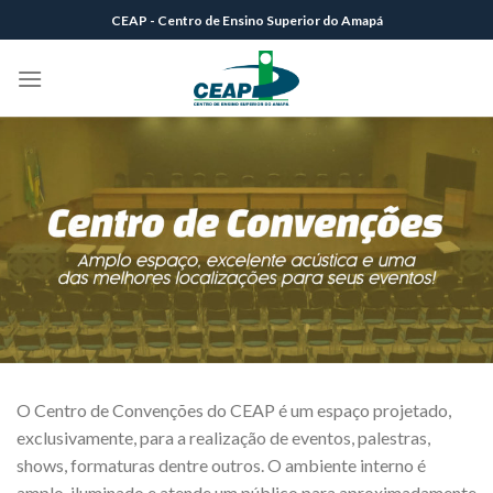
Skip
CEAP - Centro de Ensino Superior do Amapá
to
content
O Centro de Convenções do CEAP é um espaço projetado,
exclusivamente, para a realização de eventos, palestras,
shows, formaturas dentre outros. O ambiente interno é
amplo, iluminado e atende um público para aproximadamente